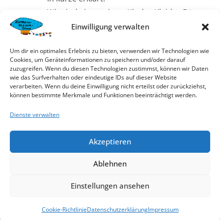
Wir sind ein sortierte Kinder-Kleider-Börse,
das heißt:
Einwilligung verwalten
– Du registrierst dich über Basarlino auf
Um dir ein optimales Erlebnis zu bieten, verwenden wir Technologien wie
unserer Börse als Verkäufer (gerne auch als
Cookies, um Geräteinformationen zu speichern und/oder darauf
Helfer, dann hast du den Vorzug am Vorab-
zuzugreifen. Wenn du diesen Technologien zustimmst, können wir Daten
wie das Surfverhalten oder eindeutige IDs auf dieser Website
Helferverkauf zu shoppen und bekommst
verarbeiten. Wenn du deine Einwilligung nicht erteilst oder zurückziehst,
direkt eine Verkäuferlsite)
können bestimmte Merkmale und Funktionen beeinträchtigt werden.
– wirst dann freigeschalten, wenn genug
Dienste verwalten
Listen frei sind (dies mal ab ca. 18.02.2024) –
wird nach Reihenfolge der „Bewerbungen“
Akzeptieren
freigegeben.
– anschließend erfasst du deine Artikel über
Ablehnen
die App, druckst die Etiketten selbst und
Einstellungen ansehen
beklebst deine Ware mit deinen Etiketten.
– Freitag vor der Börse gibst du deine Ware
Cookie-Richtlinie
Datenschutzerklärung
Impressum
in Behältern/Kartons bei uns ab.