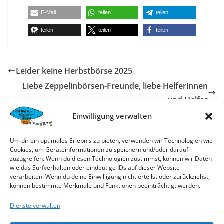
E-Mail
teilen
teilen
teilen
teilen
teilen
Leider keine Herbstbörse 2025
Liebe Zeppelinbörsen-Freunde, liebe Helferinnen
und Helfer
Einwilligung verwalten
Alex
Um dir ein optimales Erlebnis zu bieten, verwenden wir Technologien wie
Cookies, um Geräteinformationen zu speichern und/oder darauf
zuzugreifen. Wenn du diesen Technologien zustimmst, können wir Daten
Hallo, ich bin der Admin dieser Seite. Meldet euch,
wie das Surfverhalten oder eindeutige IDs auf dieser Website
wenn ihr hier Probleme habt und besucht uns auf den
verarbeiten. Wenn du deine Einwilligung nicht erteilst oder zurückziehst,
können bestimmte Merkmale und Funktionen beeinträchtigt werden.
Börsen.
Dienste verwalten