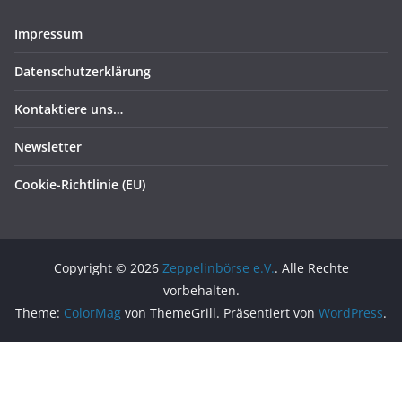
Impressum
Datenschutzerklärung
Kontaktiere uns…
Newsletter
Cookie-Richtlinie (EU)
Copyright © 2026
Zeppelinbörse e.V.
. Alle Rechte
vorbehalten.
Theme:
ColorMag
von ThemeGrill. Präsentiert von
WordPress
.
// OR require user cookie consent before storing and using
any cookies _paq.push(['requireCookieConsent']);