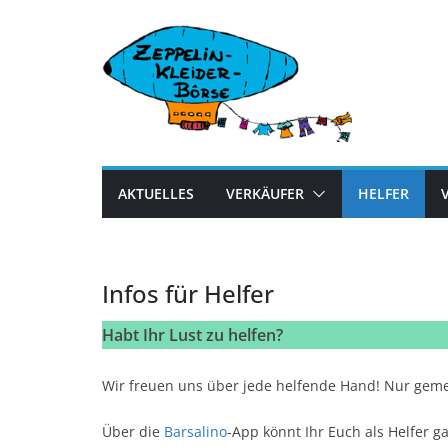
Zum
Inhalt
springen
AKTUELLES
VERKÄUFER
HELFER
Infos für Helfer
Habt Ihr Lust zu helfen?
Wir freuen uns über jede helfende Hand! Nur gem
Über die
Barsalino
-App könnt Ihr Euch als Helfer gar