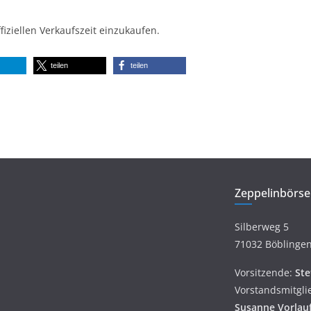
fiziellen Verkaufszeit einzukaufen.
teilen
teilen
Zeppelinbörse 
Silberweg 5
71032 Böblinge
Vorsitzende:
Ste
Vorstandsmitgli
Susanne
Vorlau