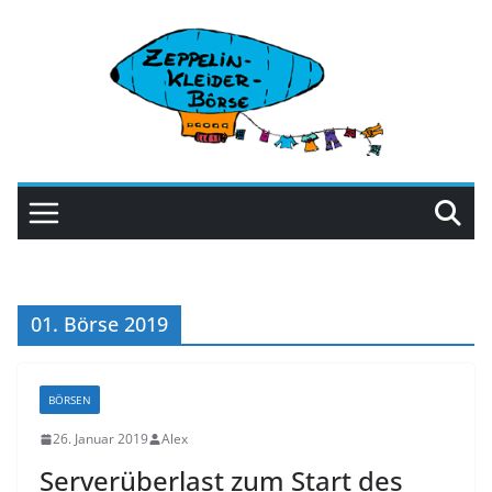
Zum
Inhalt
springen
01. Börse 2019
BÖRSEN
26. Januar 2019
Alex
Serverüberlast zum Start des