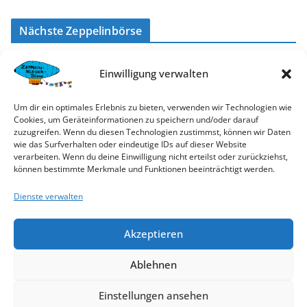
Nächste Zeppelinbörse
Herbst-Börse
2026
Einwilligung verwalten
Am
Samstag
, den
10.10.2026
im
Kongresszentrum
Böblingen
, von
10:00 bis 13:00 Uhr.
Um dir ein optimales Erlebnis zu bieten, verwenden wir Technologien wie
Cookies, um Geräteinformationen zu speichern und/oder darauf
zuzugreifen. Wenn du diesen Technologien zustimmst, können wir Daten
wie das Surfverhalten oder eindeutige IDs auf dieser Website
Anmeldung Newsletter / Helferaufruf
verarbeiten. Wenn du deine Einwilligung nicht erteilst oder zurückziehst,
können bestimmte Merkmale und Funktionen beeinträchtigt werden.
Hier anmelden
Dienste verwalten
Neueste Beiträge
Akzeptieren
Liebe Zeppelinbörsen-Freunde, liebe Helferinnen und Helfer
Ablehnen
Weihnachtsgrüße
Einstellungen ansehen
Leider keine Herbstbörse 2025