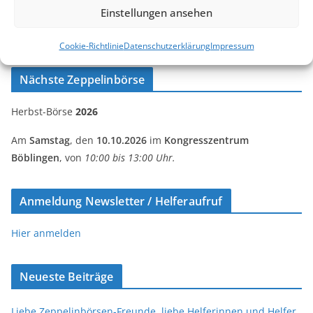
Börse:
Einstellungen ansehen
https://basarlino.de/MB93
Cookie-Richtlinie
Datenschutzerklärung
Impressum
Nächste Zeppelinbörse
Herbst-Börse
2026
Am
Samstag
, den
10.10.2026
im
Kongresszentrum
Böblingen
, von
10:00 bis 13:00 Uhr.
Anmeldung Newsletter / Helferaufruf
Hier anmelden
Neueste Beiträge
Liebe Zeppelinbörsen-Freunde, liebe Helferinnen und Helfer