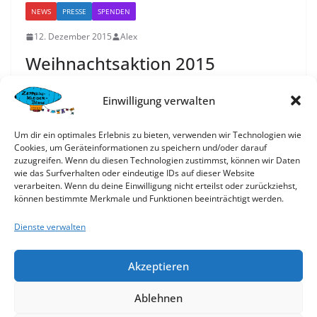
NEWS
PRESSE
SPENDEN
12. Dezember 2015
Alex
Weihnachtsaktion 2015
Unsere diesjährige Weihnachtsaktion war eine
Einwilligung verwalten
Lebensmittelspende an den Tafelladen im Gesamtwert
von ca. 2.600 Euro, die am 11.12.15 übergeben wurde.
Um dir ein optimales Erlebnis zu bieten, verwenden wir Technologien wie
Cookies, um Geräteinformationen zu speichern und/oder darauf
zuzugreifen. Wenn du diesen Technologien zustimmst, können wir Daten
Weiterlesen
wie das Surfverhalten oder eindeutige IDs auf dieser Website
verarbeiten. Wenn du deine Einwilligung nicht erteilst oder zurückziehst,
können bestimmte Merkmale und Funktionen beeinträchtigt werden.
Online Etikettenverkauf
Dienste verwalten
Wir wir sind auf
basarlino.de
Akzeptieren
Ablehnen