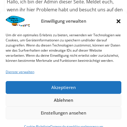
Hallo, ich bin der Admin dieser Seite. Meldet euch,
wenn ihr hier Probleme habt und besucht uns auf den
Börsen.
Einwilligung verwalten
Um dir ein optimales Erlebnis zu bieten, verwenden wir Technologien wie
Cookies, um Geräteinformationen zu speichern und/oder darauf
Online Etikettenverkauf
zuzugreifen. Wenn du diesen Technologien zustimmst, können wir Daten
wie das Surfverhalten oder eindeutige IDs auf dieser Website
Wir wir sind auf
basarlino.de
verarbeiten. Wenn du deine Einwilligung nicht erteilst oder zurückziehst,
können bestimmte Merkmale und Funktionen beeinträchtigt werden.
Dienste verwalten
Akzeptieren
Börse:
Ablehnen
https://basarlino.de/MB93
Einstellungen ansehen
Nächste Zeppelinbörse
Cookie-Richtlinie
Datenschutzerklärung
Impressum