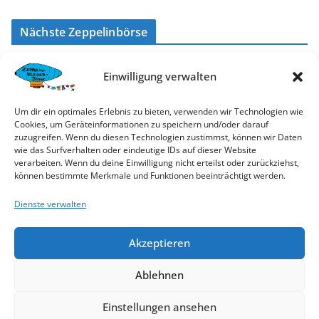
Nächste Zeppelinbörse
Herbst-Börse
2026
Einwilligung verwalten
Am
Samstag
, den
10.10.2026
im
Kongresszentrum
Böblingen
, von
10:00 bis 13:00 Uhr.
Um dir ein optimales Erlebnis zu bieten, verwenden wir Technologien wie
Cookies, um Geräteinformationen zu speichern und/oder darauf
zuzugreifen. Wenn du diesen Technologien zustimmst, können wir Daten
wie das Surfverhalten oder eindeutige IDs auf dieser Website
Anmeldung Newsletter / Helferaufruf
verarbeiten. Wenn du deine Einwilligung nicht erteilst oder zurückziehst,
können bestimmte Merkmale und Funktionen beeinträchtigt werden.
Hier anmelden
Dienste verwalten
Neueste Beiträge
Akzeptieren
Liebe Zeppelinbörsen-Freunde, liebe Helferinnen und Helfer
Ablehnen
Weihnachtsgrüße
Einstellungen ansehen
Leider keine Herbstbörse 2025