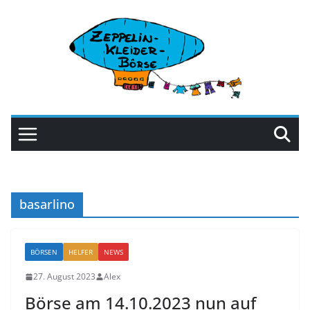
Zum
Inhalt
springen
basarlino
BÖRSEN
HELFER
NEWS
27. August 2023
Alex
Börse am 14.10.2023 nun auf