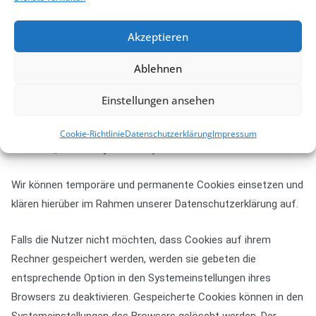
Nutzer diese nach mehreren Tagen aufsuchen. Ebenso können
in einem solchen Cookie die Interessen der Nutzer gespeichert
Akzeptieren
werden, die für Reichweitenmessung oder Marketingzwecke
Ablehnen
verwendet werden. Als „Third-Party-Cookie“ werden Cookies
bezeichnet, die von anderen Anbietern als dem
Einstellungen ansehen
Verantwortlichen, der das Onlineangebot betreibt, angeboten
werden (andernfalls, wenn es nur dessen Cookies sind spricht
Cookie-Richtlinie
Datenschutzerklärung
Impressum
man von „First-Party Cookies“).
Wir können temporäre und permanente Cookies einsetzen und
klären hierüber im Rahmen unserer Datenschutzerklärung auf.
Falls die Nutzer nicht möchten, dass Cookies auf ihrem
Rechner gespeichert werden, werden sie gebeten die
entsprechende Option in den Systemeinstellungen ihres
Browsers zu deaktivieren. Gespeicherte Cookies können in den