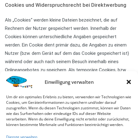
Cookies und Widerspruchsrecht bei Direktwerbung
Als „Cookies“ werden kleine Dateien bezeichnet, die auf
Rechnern der Nutzer gespeichert werden. Innerhalb der
Cookies können unterschiedliche Angaben gespeichert
werden. Ein Cookie dient primär dazu, die Angaben zu einem
Nutzer (bzw. dem Gerät auf dem das Cookie gespeichert ist)
während oder auch nach seinem Besuch innerhalb eines
Onlineangebotes zu speichern. Als temporäre Cookies, bzw.
„Session-Cookies“ oder „transiente Cookies“, werden Cookies
Einwilligung verwalten
bezeichnet, die gelöscht werden, nachdem ein Nutzer ein
Onlineangebot verlässt und seinen Browser schließt. In einem
Um dir ein optimales Erlebnis zu bieten, verwenden wir Technologien wie
Cookies, um Geräteinformationen zu speichern und/oder darauf
solchen Cookie kann z.B. der Inhalt eines Warenkorbs in einem
zuzugreifen. Wenn du diesen Technologien zustimmst, können wir Daten
Onlineshop oder ein Login-Status gespeichert werden. Als
wie das Surfverhalten oder eindeutige IDs auf dieser Website
verarbeiten. Wenn du deine Einwilligung nicht erteilst oder zurückziehst,
„permanent“ oder „persistent“ werden Cookies bezeichnet, die
können bestimmte Merkmale und Funktionen beeinträchtigt werden.
auch nach dem Schließen des Browsers gespeichert bleiben.
So kann z.B. der Login-Status gespeichert werden, wenn die
Dienste verwalten